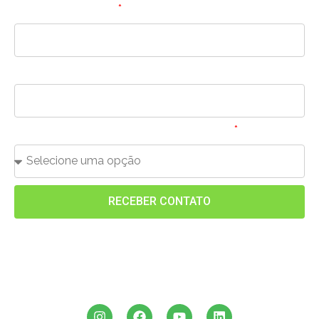
E-mail profissional:
Número de WhatsApp:
Qual sua média de faturamento mensal?
RECEBER CONTATO