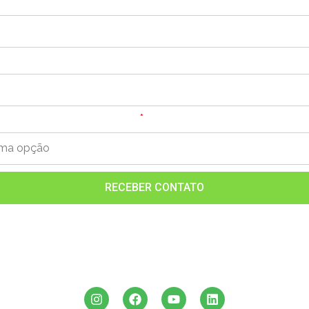
ional:
hatsApp:
ia de faturamento mensal?
RECEBER CONTATO