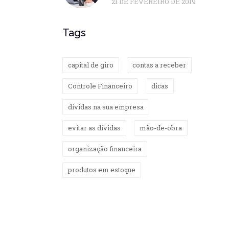
21 DE FEVEREIRO DE 2019
Tags
capital de giro
contas a receber
Controle Financeiro
dicas
dívidas na sua empresa
evitar as dívidas
mão-de-obra
organização financeira
produtos em estoque