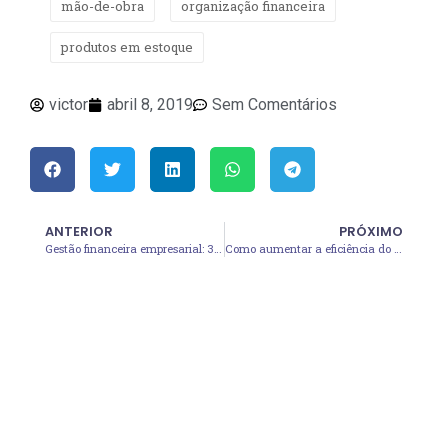
mão-de-obra
organização financeira
produtos em estoque
victor
abril 8, 2019
Sem Comentários
ANTERIOR
PRÓXIMO
Gestão financeira empresarial: 3 estratégias que você deveria saber
Como aumentar a eficiência do financeiro do seu negócio
Pronto para
começar?