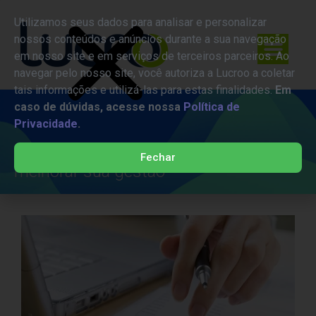
Utilizamos seus dados para analisar e personalizar
nossos conteúdos e anúncios durante a sua navegação
em nosso site e em serviços de terceiros parceiros. Ao
navegar pelo nosso site, você autoriza a Lucroo a coletar
tais informações e utilizá-las para estas finalidades.
Em
caso de dúvidas, acesse nossa
Política de
Privacidade
.
Contas a pagar: o que são e como
Fechar
melhorar sua gestão